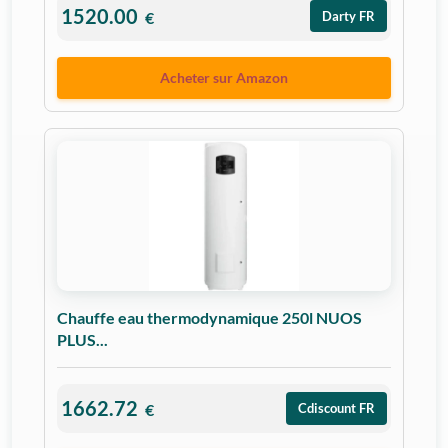
1520.00
€
Darty FR
Acheter sur Amazon
Chauffe eau thermodynamique 250l NUOS
PLUS...
1662.72
€
Cdiscount FR