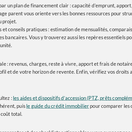
 un plan de financement clair : capacité d’emprunt, apport, 
 page parent vous oriente vers les bonnes ressources pour str
 projet.
s et conseils pratiques : estimation de mensualités, compara
es bancaires. Vous y trouverez aussi les repères essentiels pou
unité.
 : revenus, charges, reste à vivre, apport et frais de notaire
ofil et de votre horizon de revente. Enfin, vérifiez vos droits
ultez :
les aides et dispositifs d’accession (PTZ, prêts complém
ohérent, puis
le guide du crédit immobilier
pour comparer les o
coût total.