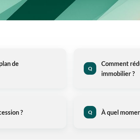
plan de
Comment rédui
Q
immobilier ?
cession ?
À quel momen
Q