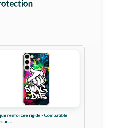
rotection
ue renforcée rigide - Compatible
sun...