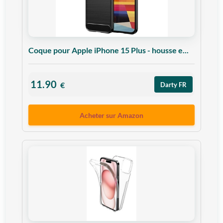
Coque pour Apple iPhone 15 Plus - housse e...
11.90
€
Darty FR
Acheter sur Amazon