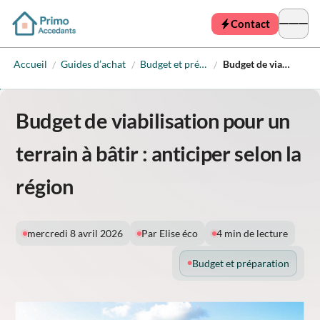
Contact
Accueil
Guides d’achat
Budget et préparation
Budget de viabilisation pour un terrain à bâtir : anticiper selon la région
/
/
/
Budget de viabilisation pour un
terrain à bâtir : anticiper selon la
région
mercredi 8 avril 2026
Par Elise éco
4 min de lecture
Budget et préparation